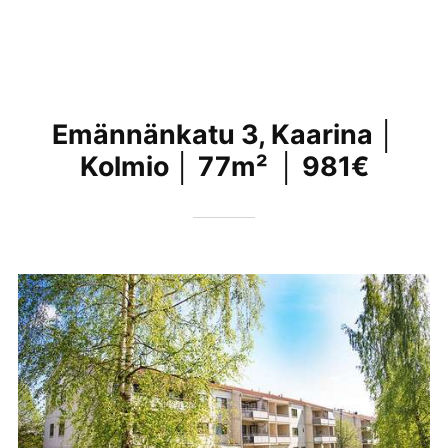
Emännänkatu 3, Kaarina │
Kolmio │ 77m² │ 981€