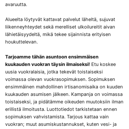
avaruutta.
Alueelta löytyvät kattavat palvelut läheltä, sujuvat
liikenneyhteydet sekä merelliset ulkoilureitit aivan
lähietäisyydeltä, mikä tekee sijainnista erityisen
houkuttelevan
.
Tarjoamme tähän asuntoon ensimmäisen
kuukauden vuokran täysin ilmaiseksi!
Etu koskee
uusia vuokralaisia, jotka tekevät toistaiseksi
voimassa olevan vuokrasopimuksen. Sopimuksen
ensimmäinen mahdollinen irtisanomisaika on kuuden
kuukauden asumisen jälkeen. Kampanja on voimassa
toistaiseksi, ja pidätämme oikeuden muutoksiin ilman
erillistä ilmoitusta. Luottotiedot tarkistetaan ennen
sopimuksen vahvistamista. Tarjous kattaa vain
vuokran; muut asumiskustannukset, kuten vesi- ja