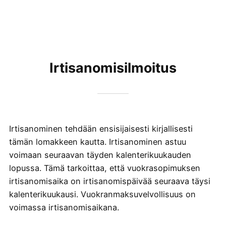
Irtisanomisilmoitus
Irtisanominen tehdään ensisijaisesti kirjallisesti
tämän lomakkeen kautta. Irtisanominen astuu
voimaan seuraavan täyden kalenterikuukauden
lopussa. Tämä tarkoittaa, että v
uokrasopimuksen
irtisanomisaika on irtisanomispäivää seuraava täysi
kalenterikuukausi. Vuokranmaksuvelvollisuus on
voimassa irtisanomisaikana
.